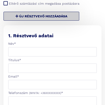
Eltérő számlázási cím megadása postázásra
ÚJ RÉSZTVEVŐ HOZZÁADÁSA
1
. Résztvevő adatai
Név
*
Titulus
*
Email
*
Telefonszám
*
(MINTA: +36XXXXXXXXX)