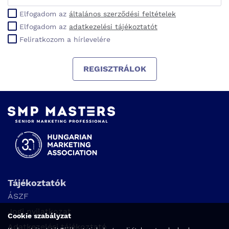
Elfogadom az
általános szerződési feltételek
Elfogadom az
adatkezelési tájékoztatót
Feliratkozom a hírlevelére
REGISZTRÁLOK
Tájékoztatók
ÁSZF
Jogi nyilatkozat
Cookie szabályzat
Adatkezelési tájékoztató