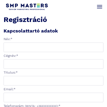
Togg
navi
Regisztráció
Kapcsolattartó adatok
Név:
*
Cégnév:
*
Titulus:
*
Email:
*
Telefonszám
:
*
(MINTA: +36XXXXXXXXX)